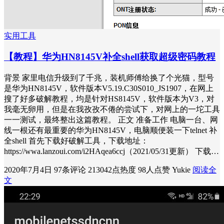
实用工具
【教程】华为HN8145V补全shell获取超级密码教程
背景 家里电信升级到了千兆，装机师傅给换了个光猫，型号
是华为HN8145V，软件版本V5.19.C30S010_JS1907，在网上
搜了好多破解教程，均是针对HS8145V，软件版本为V3，对
我毫无卵用，但是在我孜孜不倦的尝试下，对网上的一坨工具
一一测试，最终整出这篇教程。 正文 准备工作 电脑一台、网
线一根还有最重要的华为HN8145V，电脑顺便装一下telnet 补
全shell 首先下载好破解工具，下载地址：
https://wwa.lanzoui.com/i2HAqea6ccj（2021/05/31更新） 下载…
2020年7月4日
97条评论
213042点热度
98人点赞
Yukie
阅读全
文