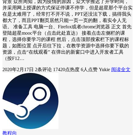
背景 众所周知，因为疫情的原因，众大学推迟了开学时间，
并采用网上授课的方式保证停课不停学，但是超星那个平台实
在是太难用了，经常打不开不说，PPT还没法下载，搞得我头
都大了，而且PPT翻页居然只能一页一页的翻，着实令人无
语。 准备工具 电脑一台、Firefox或者chrome浏览器 正文 首先
登陆超星mooc平台（点击此处直达） 接着点击左侧栏的课
程，选择你要学习的课程 然后，点击顶部搜索栏下的课程标
题，如图位置 点开后往下拉，在教学资源中选择你要下载的
资源，点击“在线观看” 在弹出的新窗口中进入开发者工具
（按F12…
2020年2月17日
2条评论
17420点热度
6人点赞
Yukie
阅读全文
教程向