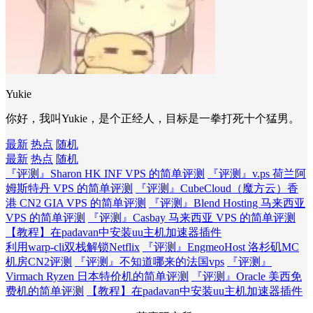
Yukie
你好，我叫Yukie，是个正经人，目标是一拳打死十个猛男。
最新
热点
随机
最新
热点
随机
『评测』Sharon HK INF VPS 的简单评测
『评测』v.ps 荷兰阿
姆斯特丹 VPS 的简单评测
『评测』CubeCloud（魔方云）香
港 CN2 GIA VPS 的简单评测
『评测』Blend Hosting 马来西亚
VPS 的简单评测
『评测』Casbay 马来西亚 VPS 的简单评测
【教程】在padavan中安装uu主机加速器插件
利用warp-cli双栈解锁Netflix
『评测』EngmeoHost 洛杉矶MC
机房CN2评测
『评测』不知道哪来的法国vps
『评测』
Virmach Ryzen 日本特价机的简单评测
『评测』Oracle 美西免
费机的简单评测
【教程】在padavan中安装uu主机加速器插件