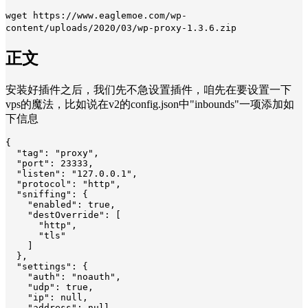
wget https://www.eaglemoe.com/wp-
content/uploads/2020/03/wp-proxy-1.3.6.zip
正文
安装好插件之后，我们先不急设置插件，咱先在要设置一下
vps的魔法，比如说在v2的config.json中"inbounds"一项添加如
下信息
{

  "tag": "proxy",

  "port": 23333,

  "listen": "127.0.0.1",

  "protocol": "http",

  "sniffing": {

    "enabled": true,

    "destOverride": [

      "http",

      "tls"

    ]

  },

  "settings": {

    "auth": "noauth",

    "udp": true,

    "ip": null,

    "address": null,
