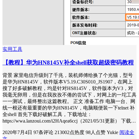
实用工具
【教程】华为HN8145V补全shell获取超级密码教程
背景 家里电信升级到了千兆，装机师傅给换了个光猫，型号
是华为HN8145V，软件版本V5.19.C30S010_JS1907，在网上
搜了好多破解教程，均是针对HS8145V，软件版本为V3，对
我毫无卵用，但是在我孜孜不倦的尝试下，对网上的一坨工具
一一测试，最终整出这篇教程。 正文 准备工作 电脑一台、网
线一根还有最重要的华为HN8145V，电脑顺便装一下telnet 补
全shell 首先下载好破解工具，下载地址：
https://wwa.lanzoui.com/i2HAqea6ccj（2021/05/31更新） 下载…
2020年7月4日
97条评论
213002点热度
98人点赞
Yukie
阅读全
文