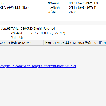
ps://github.com/ShenHongFei/utorrent-block-xunlei
）