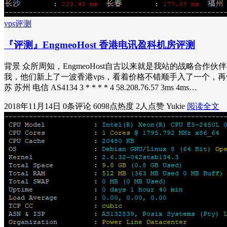
vps评测
『评测』EngmeoHost 香港电讯盈科机房评测
背景 众所周知，EngmeoHost自古以来就是我站的战略合作
我，他们新上了一波香港vps，看着价格不错顺手入了一个，再做个小评测水一篇文章
苏 苏州 电信 AS4134 3 * * * * 4 58.208.76.57 3ms 4ms…
2018年11月14日
0条评论
6098点热度
2人点赞
Yukie
阅读全文