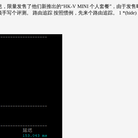
了一个消息，限量发售了他们新推出的“HK-V MINI 个人套餐”，
由追踪 按照惯例，先来个路由追踪。 1 *(hide) 2ms 3ms 6ms 