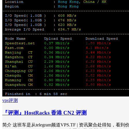
vps评测
『评测』HostRacks 香港 CN2 评测
简介 这班车是从telegram频道VPS.TF | 资讯聚合处得知，看到价格还行就买了