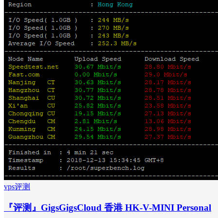
vps评测
『评测』GigsGigsCloud 香港 HK-V-MINI Personal